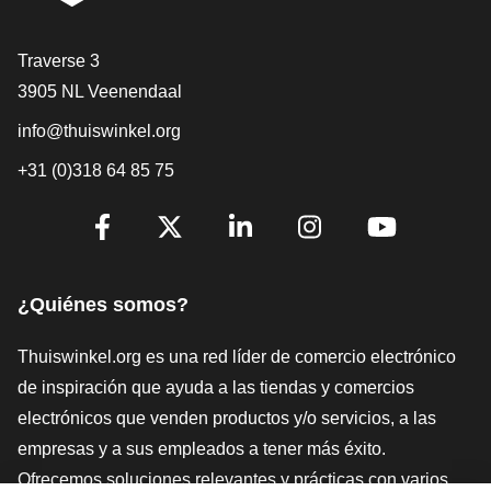
[_General:Contact]
Traverse 3
3905 NL Veenendaal
info@thuiswinkel.org
+31 (0)318 64 85 75
[_General:SocialMediaTitle]
Facebook
X
LinkedIn
Instagram
YouTube
¿Quiénes somos?
Thuiswinkel.org es una red líder de comercio electrónico
de inspiración que ayuda a las tiendas y comercios
electrónicos que venden productos y/o servicios, a las
empresas y a sus empleados a tener más éxito.
Ofrecemos soluciones relevantes y prácticas con varios