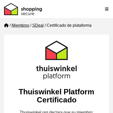
Me
Home
Miembros
SDeal
Certificado de plataforma
Thuiswinkel Platform
Certificado
Thuiswinkel.org declara que su miembro: