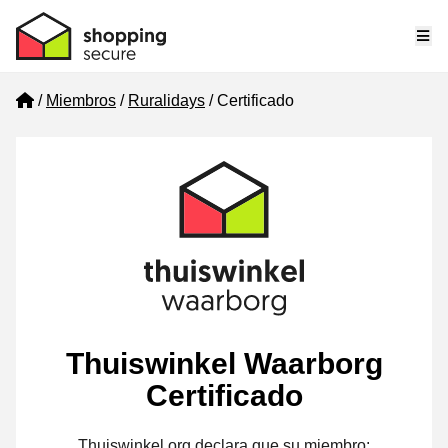
Me
Home
Miembros
Ruralidays
Certificado
Thuiswinkel Waarborg
Certificado
Thuiswinkel.org declara que su miembro: