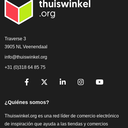
[_General:Contact]
Traverse 3
3905 NL Veenendaal
info@thuiswinkel.org
+31 (0)318 64 85 75
[_General:SocialMediaTitle]
Facebook
X
LinkedIn
Instagram
YouTube
¿Quiénes somos?
Thuiswinkel.org es una red líder de comercio electrónico
de inspiración que ayuda a las tiendas y comercios