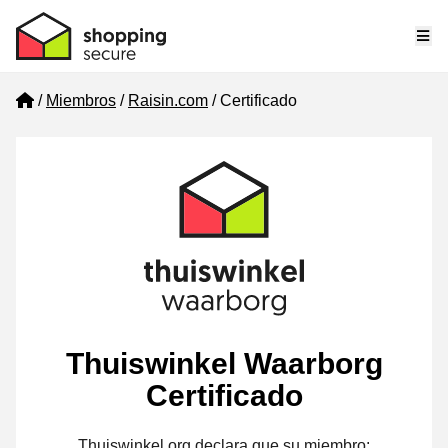
Me
Home
Miembros
Raisin.com
Certificado
Thuiswinkel Waarborg
Certificado
Thuiswinkel.org declara que su miembro: