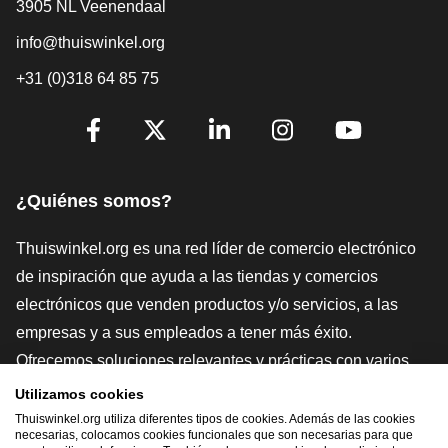
3905 NL Veenendaal
info@thuiswinkel.org
+31 (0)318 64 85 75
[_General:SocialMediaTitle]
Facebook
X
LinkedIn
Instagram
YouTube
¿Quiénes somos?
Thuiswinkel.org es una red líder de comercio electrónico
de inspiración que ayuda a las tiendas y comercios
electrónicos que venden productos y/o servicios, a las
empresas y a sus empleados a tener más éxito.
Ofrecemos soluciones relevantes y prácticas con varios
sellos de confianza, Thuiswinkel Reviews, herramientas y
Utilizamos cookies
asesoramiento jurídico, defensa, estudios de mercado, y
Thuiswinkel.org utiliza diferentes tipos de cookies. Además de las cookies
necesarias, colocamos cookies funcionales que son necesarias para que
tenemos nuestra propia plataforma educativa, la