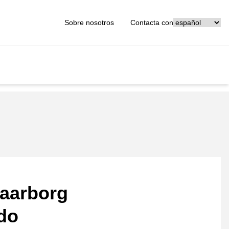
[_General:Langu
Sobre nosotros
Contacta con
aarborg
ado