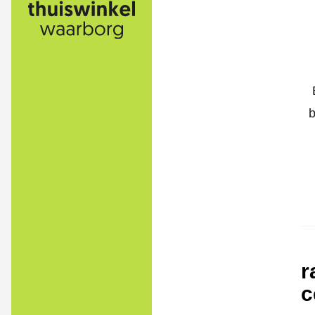
b
r
c