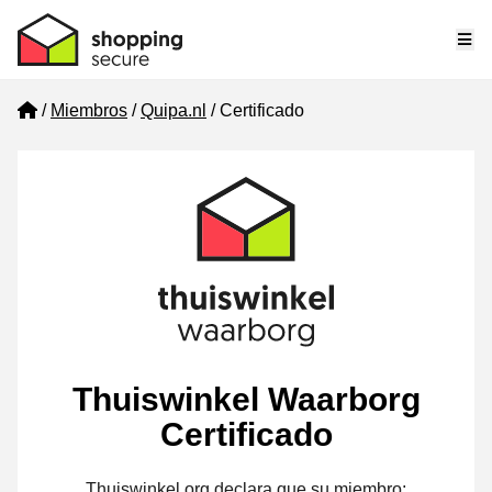
Me
Home
Miembros
Quipa.nl
Certificado
Thuiswinkel Waarborg
Certificado
Thuiswinkel.org declara que su miembro: