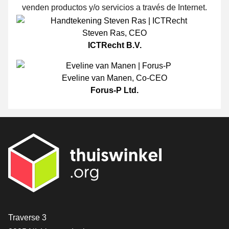
venden productos y/o servicios a través de Internet.
Steven Ras
,
CEO
ICTRecht B.V.
Eveline van Manen
,
Co-CEO
Forus-P Ltd.
[_General:Contact]
Traverse 3