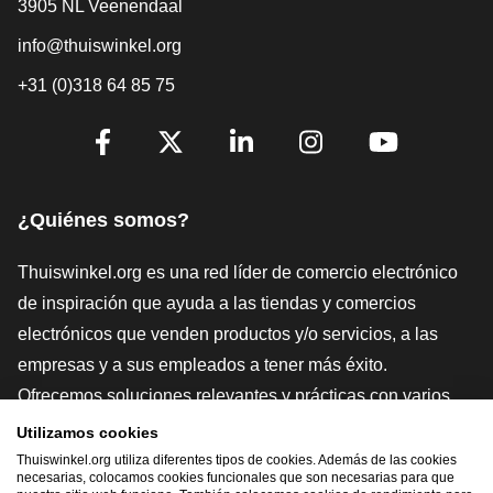
3905 NL Veenendaal
info@thuiswinkel.org
+31 (0)318 64 85 75
[_General:SocialMediaTitle]
Facebook
X
LinkedIn
Instagram
YouTube
¿Quiénes somos?
Thuiswinkel.org es una red líder de comercio electrónico
de inspiración que ayuda a las tiendas y comercios
electrónicos que venden productos y/o servicios, a las
empresas y a sus empleados a tener más éxito.
Ofrecemos soluciones relevantes y prácticas con varios
sellos de confianza, Thuiswinkel Reviews, herramientas y
Utilizamos cookies
asesoramiento jurídico, defensa, estudios de mercado, y
Thuiswinkel.org utiliza diferentes tipos de cookies. Además de las cookies
necesarias, colocamos cookies funcionales que son necesarias para que
tenemos nuestra propia plataforma educativa, la