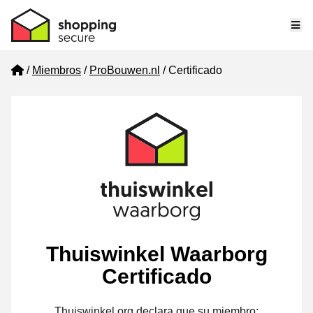
Me
Home
Miembros
ProBouwen.nl
Certificado
Thuiswinkel Waarborg
Certificado
Thuiswinkel.org declara que su miembro: