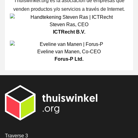
Thuiswinkel.org es la asociación de empresas que
venden productos y/o servicios a través de Internet.
Steven Ras
,
CEO
ICTRecht B.V.
Eveline van Manen
,
Co-CEO
Forus-P Ltd.
[_General:Contact]
Traverse 3