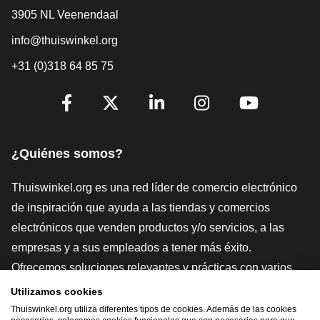
3905 NL Veenendaal
info@thuiswinkel.org
+31 (0)318 64 85 75
[_General:SocialMediaTitle]
Facebook
X
LinkedIn
Instagram
YouTube
¿Quiénes somos?
Thuiswinkel.org es una red líder de comercio electrónico
de inspiración que ayuda a las tiendas y comercios
electrónicos que venden productos y/o servicios, a las
empresas y a sus empleados a tener más éxito.
Ofrecemos soluciones relevantes y prácticas con varios
sellos de confianza, Thuiswinkel Reviews, herramientas y
Utilizamos cookies
asesoramiento jurídico, defensa, estudios de mercado, y
Thuiswinkel.org utiliza diferentes tipos de cookies. Además de las cookies