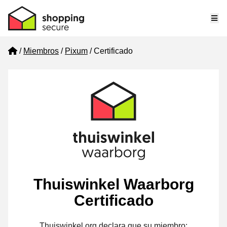
Me
Home
Miembros
Pixum
Certificado
Thuiswinkel Waarborg
Certificado
Thuiswinkel.org declara que su miembro: