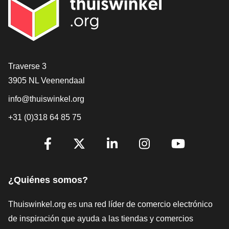
[_General:Contact]
Traverse 3
3905 NL Veenendaal
info@thuiswinkel.org
+31 (0)318 64 85 75
[_General:SocialMediaTitle]
Facebook
X
LinkedIn
Instagram
YouTube
¿Quiénes somos?
Thuiswinkel.org es una red líder de comercio electrónico
de inspiración que ayuda a las tiendas y comercios