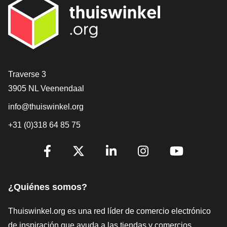
[_General:Contact]
Traverse 3
3905 NL Veenendaal
info@thuiswinkel.org
+31 (0)318 64 85 75
[_General:SocialMediaTitle]
Facebook
X
LinkedIn
Instagram
YouTube
¿Quiénes somos?
Thuiswinkel.org es una red líder de comercio electrónico
de inspiración que ayuda a las tiendas y comercios