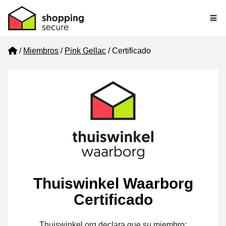
Me
Home
Miembros
Pink Gellac
Certificado
Thuiswinkel Waarborg
Certificado
Thuiswinkel.org declara que su miembro: