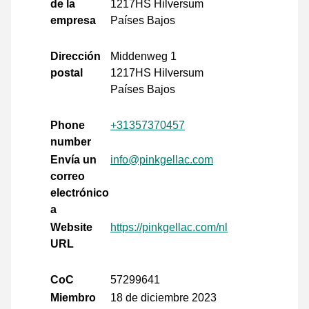
de la
1217HS Hilversum
empresa
Países Bajos
Dirección
Middenweg 1
postal
1217HS Hilversum
Países Bajos
Phone
+31357370457
number
Envía un
info@pinkgellac.com
correo
electrónico
a
Website
https://pinkgellac.com/nl
URL
CoC
57299641
Miembro
18 de diciembre 2023