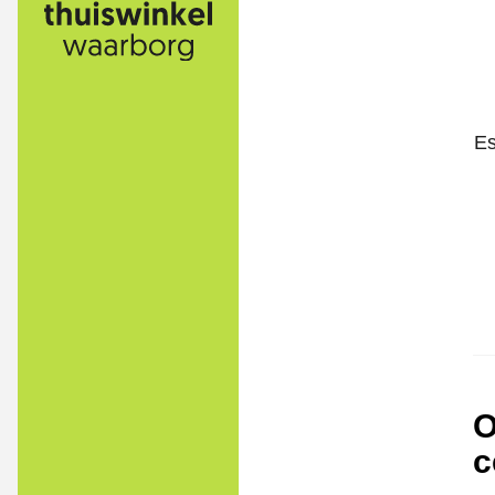
Es
O
c