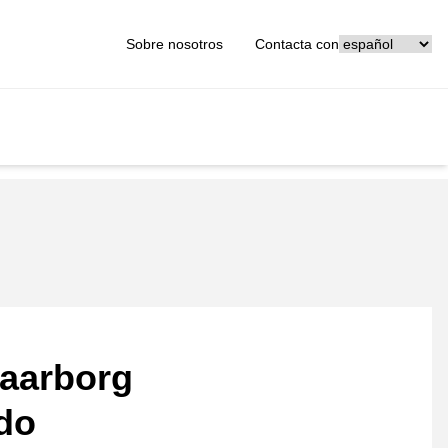
[_General:Langu
Sobre nosotros
Contacta con
aarborg
ado