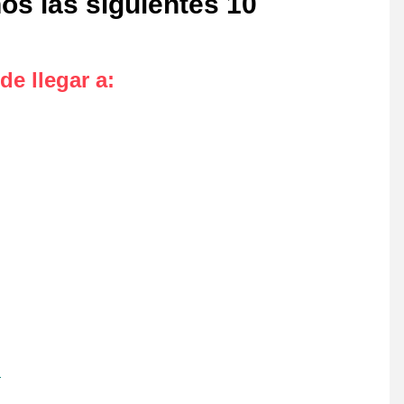
s las siguientes 10
de llegar a
:
l