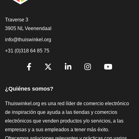
[_General:Contact]
Traverse 3
3905 NL Veenendaal
info@thuiswinkel.org
+31 (0)318 64 85 75
[_General:SocialMediaTitle]
Facebook
X
LinkedIn
Instagram
YouTube
¿Quiénes somos?
Thuiswinkel.org es una red líder de comercio electrónico
de inspiración que ayuda a las tiendas y comercios
electrónicos que venden productos y/o servicios, a las
empresas y a sus empleados a tener más éxito.
Ofrecemos soluciones relevantes y prácticas con varios