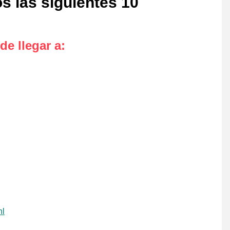
s las siguientes 10
de llegar a
:
nl