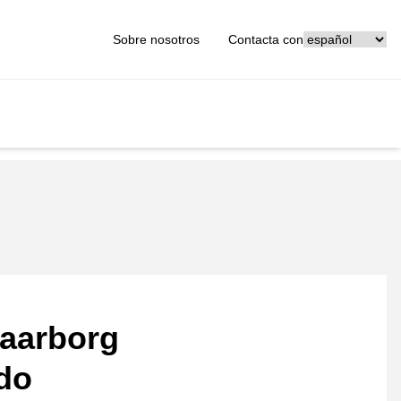
[_General:Langu
Sobre nosotros
Contacta con
aarborg
ado