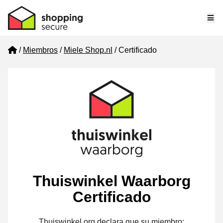
Me
Home
Miembros
Miele Shop.nl
Certificado
Thuiswinkel Waarborg
Certificado
Thuiswinkel.org declara que su miembro: