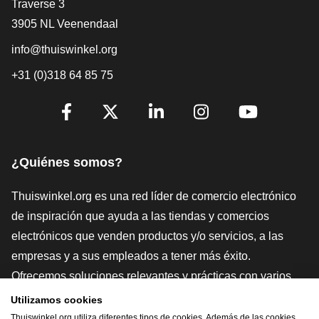
[_General:Contact]
Traverse 3
3905 NL Veenendaal
info@thuiswinkel.org
+31 (0)318 64 85 75
[_General:SocialMediaTitle]
Facebook
X
LinkedIn
Instagram
YouTube
¿Quiénes somos?
Thuiswinkel.org es una red líder de comercio electrónico
de inspiración que ayuda a las tiendas y comercios
electrónicos que venden productos y/o servicios, a las
empresas y a sus empleados a tener más éxito.
Ofrecemos soluciones relevantes y prácticas con varios
sellos de confianza, Thuiswinkel Reviews, herramientas y
Utilizamos cookies
asesoramiento jurídico, defensa, estudios de mercado, y
Thuiswinkel.org utiliza diferentes tipos de cookies. Además de las cookies