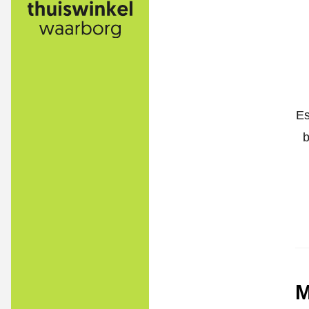
Es
b
M