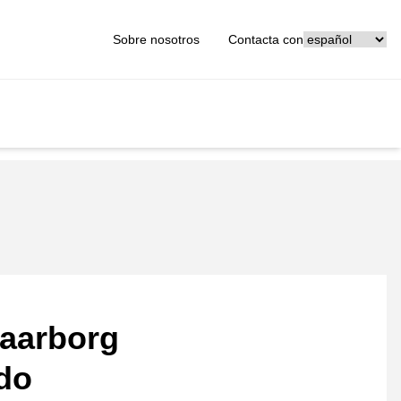
[_General:Langu
Sobre nosotros
Contacta con
aarborg
ado