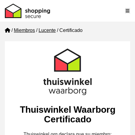
Me
Home
Miembros
Lucente
Certificado
Thuiswinkel Waarborg
Certificado
Thuiswinkel.org declara que su miembro: