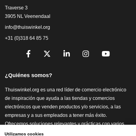
[_General:Contact]
Traverse 3
3905 NL Veenendaal
info@thuiswinkel.org
+31 (0)318 64 85 75
[_General:SocialMediaTitle]
Facebook
X
LinkedIn
Instagram
YouTube
¿Quiénes somos?
Thuiswinkel.org es una red líder de comercio electrónico
de inspiración que ayuda a las tiendas y comercios
electrónicos que venden productos y/o servicios, a las
empresas y a sus empleados a tener más éxito.
Ofrecemos soluciones relevantes y prácticas con varios
sellos de confianza, Thuiswinkel Reviews, herramientas y
Utilizamos cookies