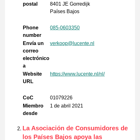
postal
8401 JE Gorredijk
Países Bajos
Phone
085-0603350
number
Envía un
verkoop@lucente.nl
correo
electrónico
a
Website
https://www.lucente.nl/nl/
URL
CoC
01079226
Miembro
1 de abril 2021
desde
La Asociación de Consumidores de
los Países Bajos apoya las