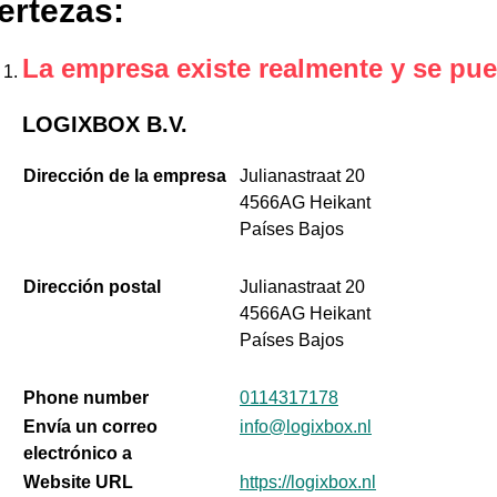
ertezas
:
La empresa existe realmente y se pue
LOGIXBOX B.V.
Dirección de la empresa
Julianastraat 20
4566AG Heikant
Países Bajos
Dirección postal
Julianastraat 20
4566AG Heikant
Países Bajos
Phone number
0114317178
Envía un correo
info@logixbox.nl
electrónico a
Website URL
https://logixbox.nl