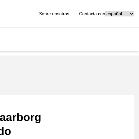
[_General:Langu
Sobre nosotros
Contacta con
aarborg
ado