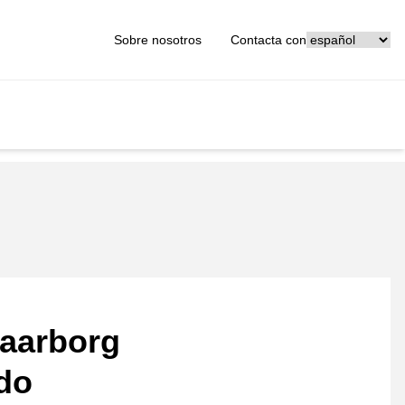
[_General:Langu
Sobre nosotros
Contacta con
aarborg
ado