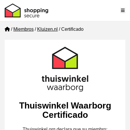
Me
Home
Miembros
Kluizen.nl
Certificado
Thuiswinkel Waarborg
Certificado
Thuiswinkel.org declara que su miembro: