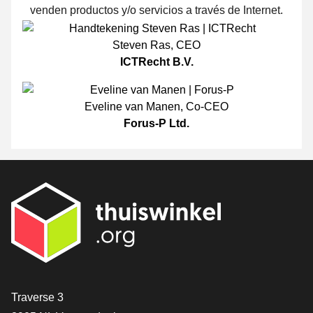
venden productos y/o servicios a través de Internet.
Steven Ras
,
CEO
ICTRecht B.V.
Eveline van Manen
,
Co-CEO
Forus-P Ltd.
[_General:Contact]
Traverse 3