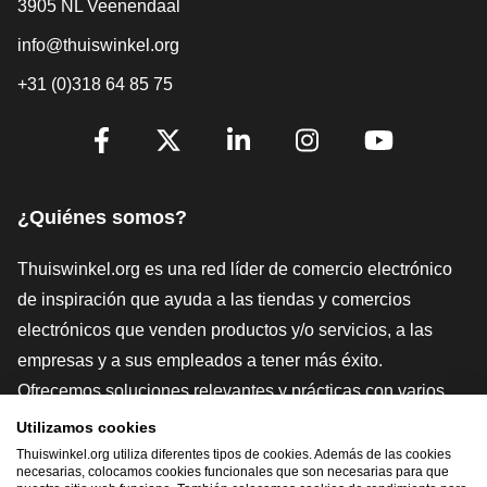
3905 NL Veenendaal
info@thuiswinkel.org
+31 (0)318 64 85 75
[_General:SocialMediaTitle]
Facebook
X
LinkedIn
Instagram
YouTube
¿Quiénes somos?
Thuiswinkel.org es una red líder de comercio electrónico
de inspiración que ayuda a las tiendas y comercios
electrónicos que venden productos y/o servicios, a las
empresas y a sus empleados a tener más éxito.
Ofrecemos soluciones relevantes y prácticas con varios
sellos de confianza, Thuiswinkel Reviews, herramientas y
Utilizamos cookies
asesoramiento jurídico, defensa, estudios de mercado, y
Thuiswinkel.org utiliza diferentes tipos de cookies. Además de las cookies
necesarias, colocamos cookies funcionales que son necesarias para que
tenemos nuestra propia plataforma educativa, la