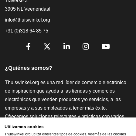
[_General:Contact]
Traverse 3
3905 NL Veenendaal
info@thuiswinkel.org
+31 (0)318 64 85 75
[_General:SocialMediaTitle]
Facebook
X
LinkedIn
Instagram
YouTube
¿Quiénes somos?
Thuiswinkel.org es una red líder de comercio electrónico
de inspiración que ayuda a las tiendas y comercios
electrónicos que venden productos y/o servicios, a las
empresas y a sus empleados a tener más éxito.
Ofrecemos soluciones relevantes y prácticas con varios
sellos de confianza, Thuiswinkel Reviews, herramientas y
Utilizamos cookies
asesoramiento jurídico, defensa, estudios de mercado, y
Thuiswinkel.org utiliza diferentes tipos de cookies. Además de las cookies