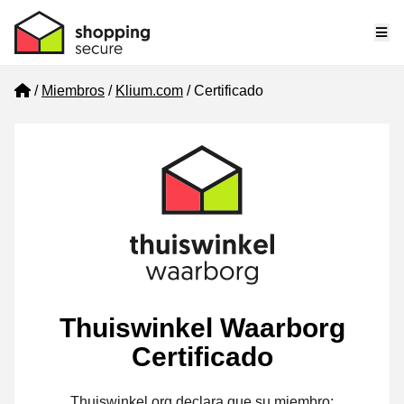
Me
Home
Miembros
Klium.com
Certificado
Thuiswinkel Waarborg
Certificado
Thuiswinkel.org declara que su miembro: