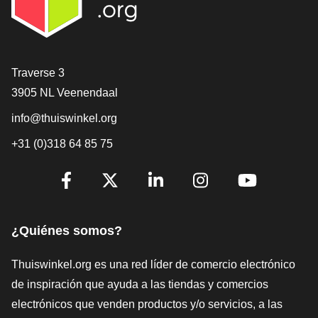
[_General:Contact]
Traverse 3
3905 NL Veenendaal
info@thuiswinkel.org
+31 (0)318 64 85 75
[_General:SocialMediaTitle]
Facebook
X
LinkedIn
Instagram
YouTube
¿Quiénes somos?
Thuiswinkel.org es una red líder de comercio electrónico
de inspiración que ayuda a las tiendas y comercios
electrónicos que venden productos y/o servicios, a las