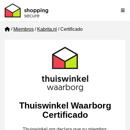
Me
Home
Miembros
Kabrita.nl
Certificado
Thuiswinkel Waarborg
Certificado
Thuiswinkel.org declara que su miembro: