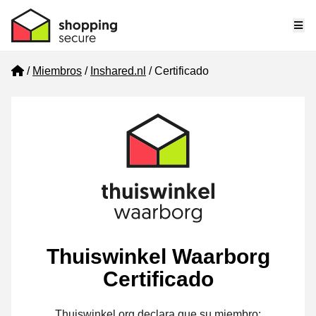
Me
Home
Miembros
Inshared.nl
Certificado
Thuiswinkel Waarborg
Certificado
Thuiswinkel.org declara que su miembro: