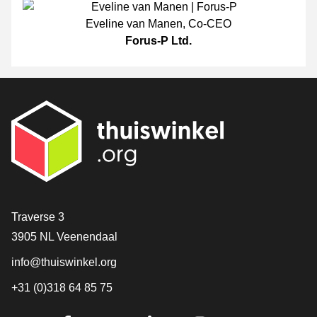
Eveline van Manen
,
Co-CEO
Forus-P Ltd.
[_General:Contact]
Traverse 3
3905 NL Veenendaal
info@thuiswinkel.org
+31 (0)318 64 85 75