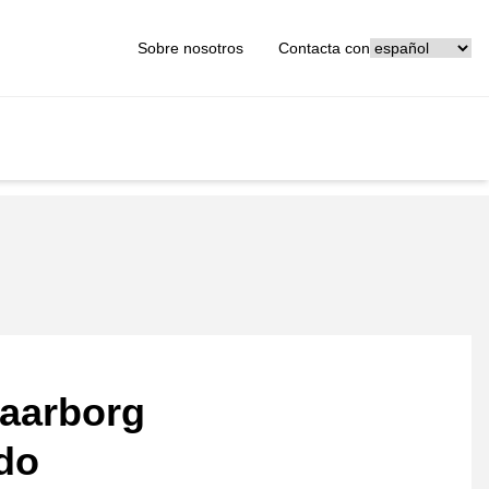
[_General:Langu
Sobre nosotros
Contacta con
aarborg
ado