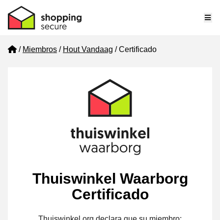
Me
Home
Miembros
Hout Vandaag
Certificado
Thuiswinkel Waarborg
Certificado
Thuiswinkel.org declara que su miembro: