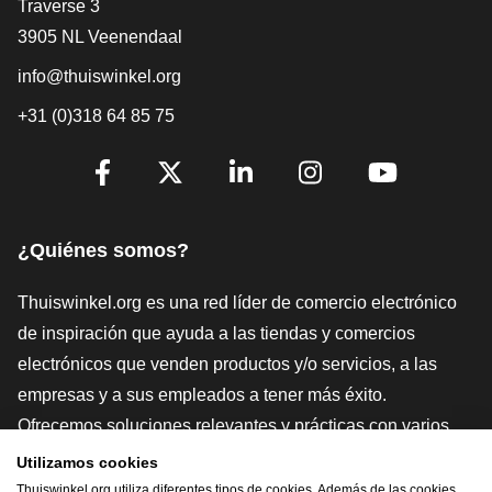
[_General:Contact]
Traverse 3
3905 NL Veenendaal
info@thuiswinkel.org
+31 (0)318 64 85 75
[_General:SocialMediaTitle]
Facebook
X
LinkedIn
Instagram
YouTube
¿Quiénes somos?
Thuiswinkel.org es una red líder de comercio electrónico
de inspiración que ayuda a las tiendas y comercios
electrónicos que venden productos y/o servicios, a las
empresas y a sus empleados a tener más éxito.
Ofrecemos soluciones relevantes y prácticas con varios
sellos de confianza, Thuiswinkel Reviews, herramientas y
Utilizamos cookies
asesoramiento jurídico, defensa, estudios de mercado, y
Thuiswinkel.org utiliza diferentes tipos de cookies. Además de las cookies