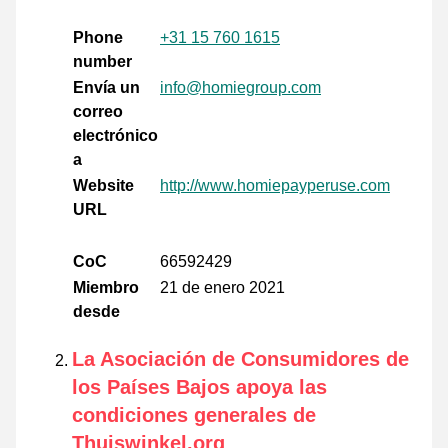
Phone
+31 15 760 1615
number
Envía un
info@homiegroup.com
correo
electrónico
a
Website
http://www.homiepayperuse.com
URL
CoC
66592429
Miembro
21 de enero 2021
desde
La Asociación de Consumidores de
los Países Bajos apoya las
condiciones generales de
Thuiswinkel.org