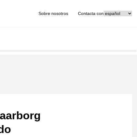
[_General:Langu
Sobre nosotros
Contacta con
aarborg
ado