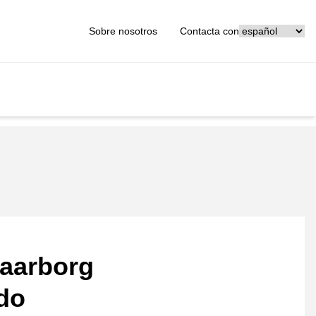
[_General:Langu
Sobre nosotros
Contacta con
aarborg
ado