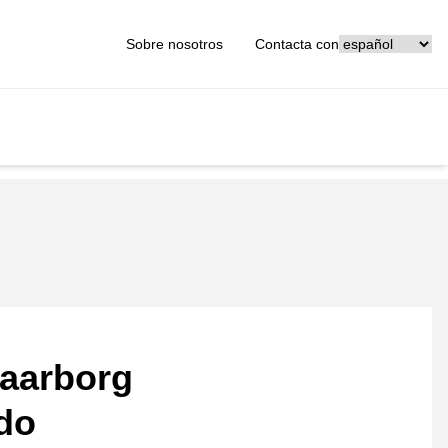
[_General:Langu
Sobre nosotros
Contacta con
aarborg
ado