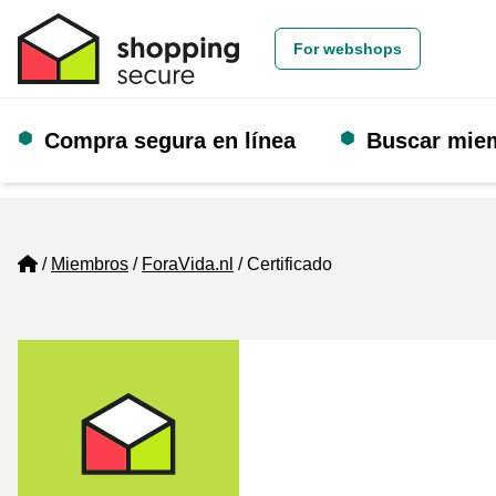
For webshops
Compra segura en línea
Buscar mie
Home
Miembros
ForaVida.nl
Certificado