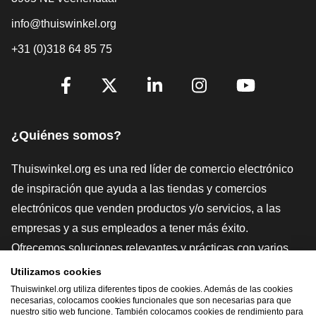
info@thuiswinkel.org
+31 (0)318 64 85 75
[_General:SocialMediaTitle]
Facebook
X
LinkedIn
Instagram
YouTube
¿Quiénes somos?
Thuiswinkel.org es una red líder de comercio electrónico
de inspiración que ayuda a las tiendas y comercios
electrónicos que venden productos y/o servicios, a las
empresas y a sus empleados a tener más éxito.
Ofrecemos soluciones relevantes y prácticas con varios
sellos de confianza, Thuiswinkel Reviews, herramientas y
Utilizamos cookies
asesoramiento jurídico, defensa, estudios de mercado, y
Thuiswinkel.org utiliza diferentes tipos de cookies. Además de las cookies
necesarias, colocamos cookies funcionales que son necesarias para que
tenemos nuestra propia plataforma educativa, la
nuestro sitio web funcione. También colocamos cookies de rendimiento para