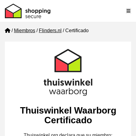
Me
Home
Miembros
Flinders.nl
Certificado
Thuiswinkel Waarborg
Certificado
Thuiswinkel.org declara que su miembro: