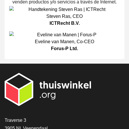
venden productos y/o servicios a través de Internet.
Steven Ras
,
CEO
ICTRecht B.V.
Eveline van Manen
,
Co-CEO
Forus-P Ltd.
[_General:Contact]
Traverse 3
3905 NL Veenendaal