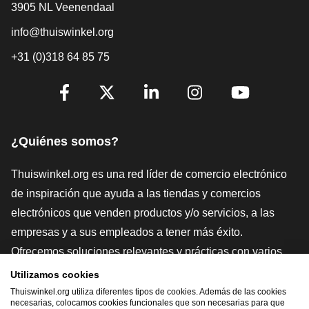
3905 NL Veenendaal
info@thuiswinkel.org
+31 (0)318 64 85 75
[_General:SocialMediaTitle]
Facebook
X
LinkedIn
Instagram
YouTube
¿Quiénes somos?
Thuiswinkel.org es una red líder de comercio electrónico
de inspiración que ayuda a las tiendas y comercios
electrónicos que venden productos y/o servicios, a las
empresas y a sus empleados a tener más éxito.
Ofrecemos soluciones relevantes y prácticas con varios
sellos de confianza, Thuiswinkel Reviews, herramientas y
Utilizamos cookies
asesoramiento jurídico, defensa, estudios de mercado, y
Thuiswinkel.org utiliza diferentes tipos de cookies. Además de las cookies
necesarias, colocamos cookies funcionales que son necesarias para que