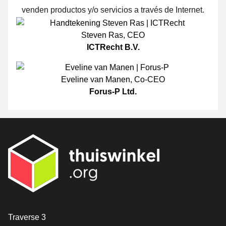
venden productos y/o servicios a través de Internet.
Steven Ras
,
CEO
ICTRecht B.V.
Eveline van Manen
,
Co-CEO
Forus-P Ltd.
[_General:Contact]
Traverse 3