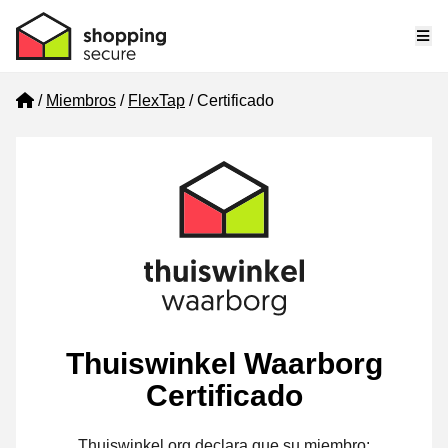
Me
Home
Miembros
FlexTap
Certificado
Thuiswinkel Waarborg
Certificado
Thuiswinkel.org declara que su miembro: