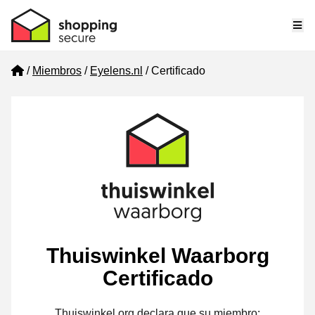
Me
Home
Miembros
Eyelens.nl
Certificado
Thuiswinkel Waarborg
Certificado
Thuiswinkel.org declara que su miembro: