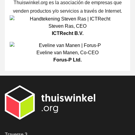
Thuiswinkel.org es la asociación de empresas que
venden productos y/o servicios a través de Internet.
Steven Ras
,
CEO
ICTRecht B.V.
Eveline van Manen
,
Co-CEO
Forus-P Ltd.
[_General:Contact]
Traverse 3