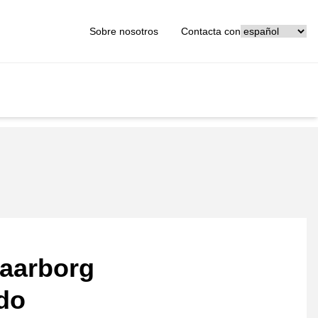
[_General:Langu
Sobre nosotros
Contacta con
aarborg
ado