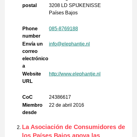
postal
3208 LD SPIJKENISSE
Países Bajos
Phone
085-8769188
number
Envía un
info@elephantje.nl
correo
electrónico
a
Website
http://www.elephantje.nl
URL
CoC
24386617
Miembro
22 de abril 2016
desde
La Asociación de Consumidores de
los Países Bajos apoya las