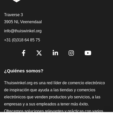
[_General:Contact]
Traverse 3
3905 NL Veenendaal
info@thuiswinkel.org
+31 (0)318 64 85 75
[_General:SocialMediaTitle]
Facebook
X
LinkedIn
Instagram
YouTube
¿Quiénes somos?
Thuiswinkel.org es una red líder de comercio electrónico
de inspiración que ayuda a las tiendas y comercios
electrónicos que venden productos y/o servicios, a las
empresas y a sus empleados a tener más éxito.
Ofrecemos soluciones relevantes y prácticas con varios