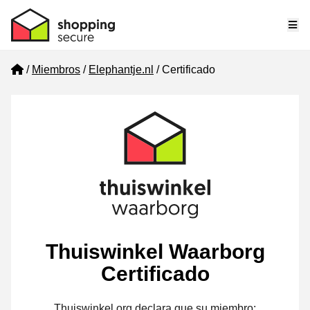
Me
Home
Miembros
Elephantje.nl
Certificado
Thuiswinkel Waarborg
Certificado
Thuiswinkel.org declara que su miembro: