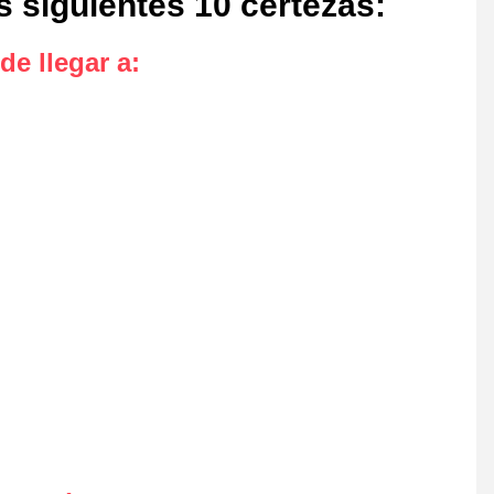
s siguientes 10 certezas
:
de llegar a
: