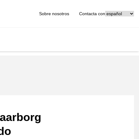
[_General:Langu
Sobre nosotros
Contacta con
aarborg
ado