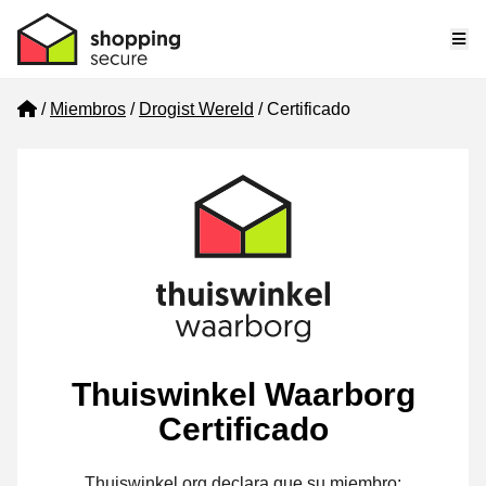
Me
Home
Miembros
Drogist Wereld
Certificado
Thuiswinkel Waarborg
Certificado
Thuiswinkel.org declara que su miembro: