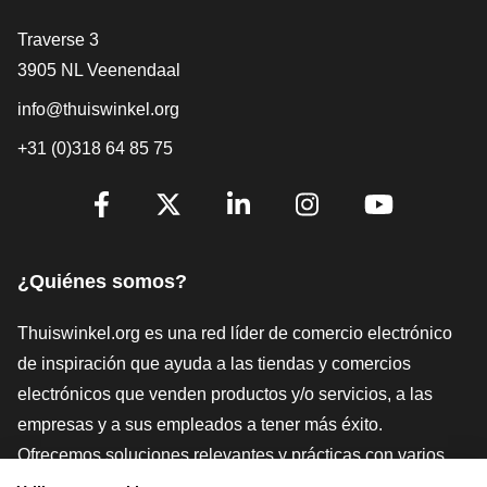
[_General:Contact]
Traverse 3
3905 NL Veenendaal
info@thuiswinkel.org
+31 (0)318 64 85 75
[_General:SocialMediaTitle]
Facebook
X
LinkedIn
Instagram
YouTube
¿Quiénes somos?
Thuiswinkel.org es una red líder de comercio electrónico
de inspiración que ayuda a las tiendas y comercios
electrónicos que venden productos y/o servicios, a las
empresas y a sus empleados a tener más éxito.
Ofrecemos soluciones relevantes y prácticas con varios
sellos de confianza, Thuiswinkel Reviews, herramientas y