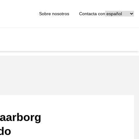
[_General:Langu
Sobre nosotros
Contacta con
aarborg
ado