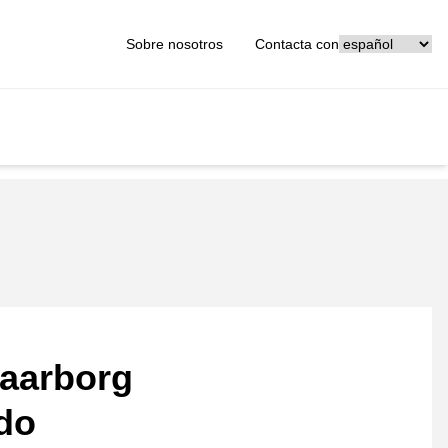
[_General:Langu
Sobre nosotros
Contacta con
aarborg
ado