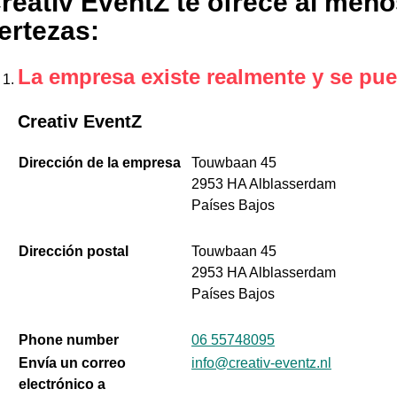
reativ EventZ te ofrece al meno
ertezas
:
La empresa existe realmente y se pue
Creativ EventZ
Dirección de la empresa
Touwbaan 45
2953 HA Alblasserdam
Países Bajos
Dirección postal
Touwbaan 45
2953 HA Alblasserdam
Países Bajos
Phone number
06 55748095
Envía un correo
info@creativ-eventz.nl
electrónico a