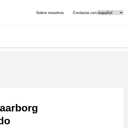
[_General:Langu
Sobre nosotros
Contacta con
aarborg
ado