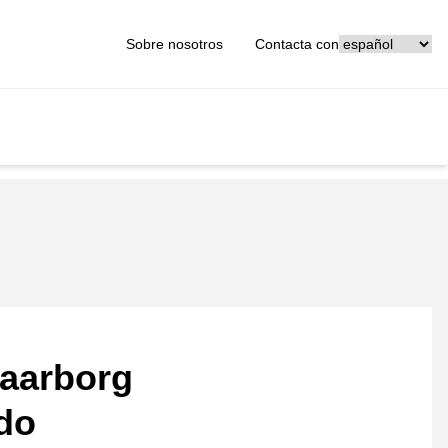
[_General:Langu
Sobre nosotros
Contacta con
aarborg
ado