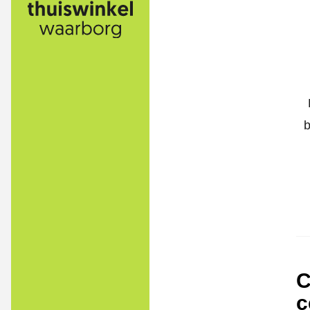
b
C
c