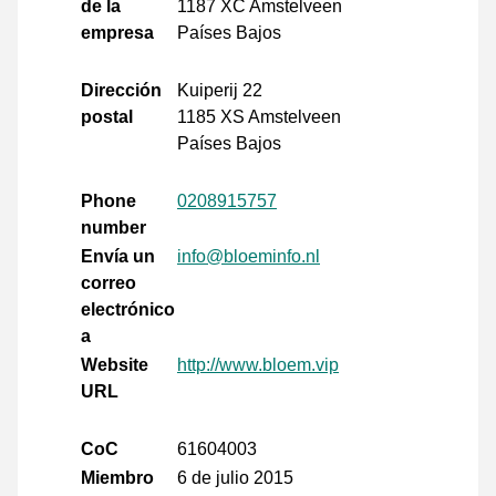
de la
1187 XC Amstelveen
empresa
Países Bajos
Dirección
Kuiperij 22
postal
1185 XS Amstelveen
Países Bajos
Phone
0208915757
number
Envía un
info@bloeminfo.nl
correo
electrónico
a
Website
http://www.bloem.vip
URL
CoC
61604003
Miembro
6 de julio 2015