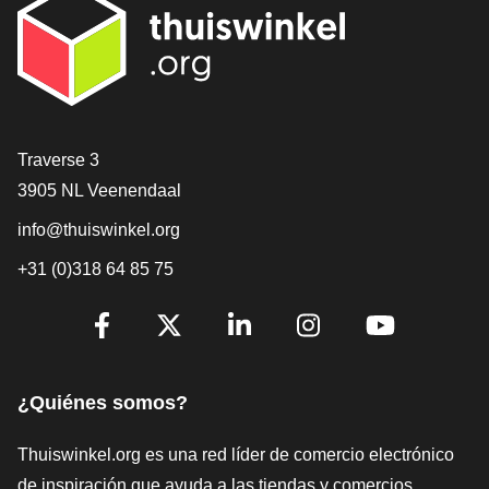
[_General:Contact]
Traverse 3
3905 NL Veenendaal
info@thuiswinkel.org
+31 (0)318 64 85 75
[_General:SocialMediaTitle]
Facebook
X
LinkedIn
Instagram
YouTube
¿Quiénes somos?
Thuiswinkel.org es una red líder de comercio electrónico
de inspiración que ayuda a las tiendas y comercios