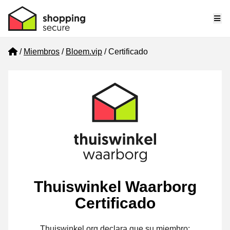
Me
Home
Miembros
Bloem.vip
Certificado
Thuiswinkel Waarborg
Certificado
Thuiswinkel.org declara que su miembro: