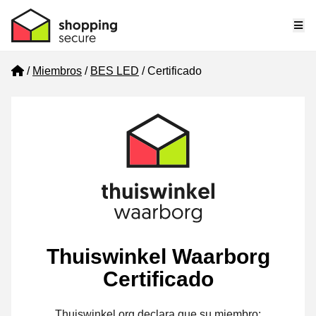
Me
Home
Miembros
BES LED
Certificado
Thuiswinkel Waarborg
Certificado
Thuiswinkel.org declara que su miembro: