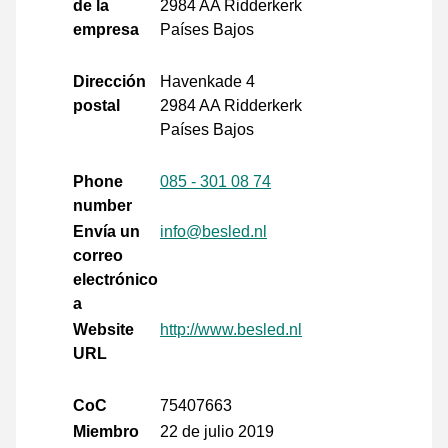
de la
2984 AA Ridderkerk
empresa
Países Bajos
Dirección
Havenkade 4
postal
2984 AA Ridderkerk
Países Bajos
Phone
085 - 301 08 74
number
Envía un
info@besled.nl
correo
electrónico
a
Website
http://www.besled.nl
URL
CoC
75407663
Miembro
22 de julio 2019