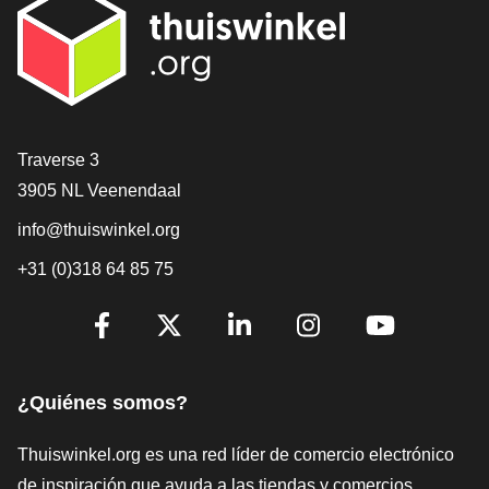
[_General:Contact]
Traverse 3
3905 NL Veenendaal
info@thuiswinkel.org
+31 (0)318 64 85 75
[_General:SocialMediaTitle]
Facebook
X
LinkedIn
Instagram
YouTube
¿Quiénes somos?
Thuiswinkel.org es una red líder de comercio electrónico
de inspiración que ayuda a las tiendas y comercios