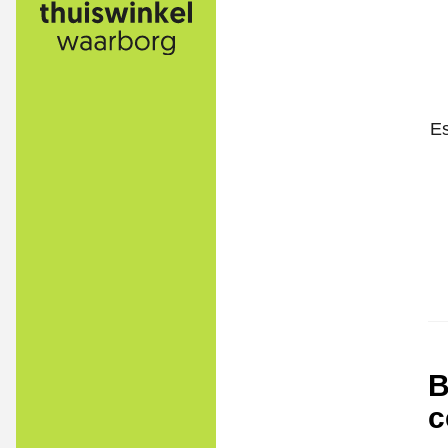
Es
B
c