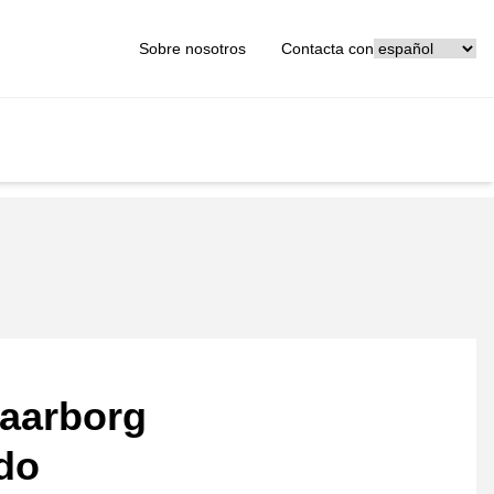
[_General:Langu
Sobre nosotros
Contacta con
aarborg
ado