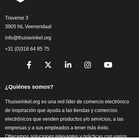
[_General:Contact]
Traverse 3
3905 NL Veenendaal
info@thuiswinkel.org
+31 (0)318 64 85 75
[_General:SocialMediaTitle]
Facebook
X
LinkedIn
Instagram
YouTube
¿Quiénes somos?
Thuiswinkel.org es una red líder de comercio electrónico
de inspiración que ayuda a las tiendas y comercios
electrónicos que venden productos y/o servicios, a las
empresas y a sus empleados a tener más éxito.
Ofrecemos soluciones relevantes y prácticas con varios