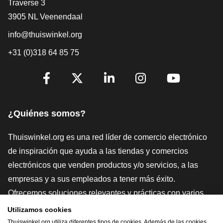
[_General:Contact]
Traverse 3
3905 NL Veenendaal
info@thuiswinkel.org
+31 (0)318 64 85 75
[_General:SocialMediaTitle]
Facebook
X
LinkedIn
Instagram
YouTube
¿Quiénes somos?
Thuiswinkel.org es una red líder de comercio electrónico
de inspiración que ayuda a las tiendas y comercios
electrónicos que venden productos y/o servicios, a las
empresas y a sus empleados a tener más éxito.
Ofrecemos soluciones relevantes y prácticas con varios
sellos de confianza, Thuiswinkel Reviews, herramientas y
Utilizamos cookies
asesoramiento jurídico, defensa, estudios de mercado, y
Thuiswinkel.org utiliza diferentes tipos de cookies. Además de las cookies