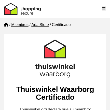
Me
Home
Miembros
Ada Store
Certificado
Thuiswinkel Waarborg
Certificado
Thuiswinkel.org declara que su miembro: