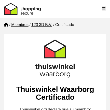
Me
Home
Miembros
123 3D B.V.
Certificado
Thuiswinkel Waarborg
Certificado
Thuiswinkel.org declara que su miembro: