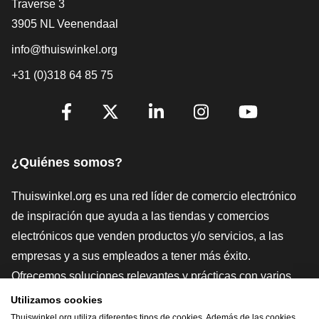
[_General:Contact]
Traverse 3
3905 NL Veenendaal
info@thuiswinkel.org
+31 (0)318 64 85 75
[_General:SocialMediaTitle]
Facebook
X
LinkedIn
Instagram
YouTube
¿Quiénes somos?
Thuiswinkel.org es una red líder de comercio electrónico
de inspiración que ayuda a las tiendas y comercios
electrónicos que venden productos y/o servicios, a las
empresas y a sus empleados a tener más éxito.
Ofrecemos soluciones relevantes y prácticas con varios
sellos de confianza, Thuiswinkel Reviews, herramientas y
Utilizamos cookies
asesoramiento jurídico, defensa, estudios de mercado, y
Thuiswinkel.org utiliza diferentes tipos de cookies. Además de las cookies