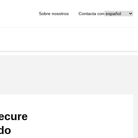
[_General:Langu
Sobre nosotros
Contacta con
ecure
ado