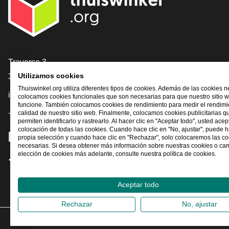
[_General:Contact]
Traverse 3
3905 NL Veenendaal
Utilizamos cookies
Thuiswinkel.org utiliza diferentes tipos de cookies. Además de las cookies n
info@thuiswinkel.org
colocamos cookies funcionales que son necesarias para que nuestro sitio 
funcione. También colocamos cookies de rendimiento para medir el rendimie
+31 (0)318 64 85 75
calidad de nuestro sitio web. Finalmente, colocamos cookies publicitarias q
permiten identificarlo y rastrearlo. Al hacer clic en "Aceptar todo", usted acep
colocación de todas las cookies. Cuando hace clic en "No, ajustar", puede 
[_General:SocialMediaTitle]
propia selección y cuando hace clic en "Rechazar", solo colocaremos las c
necesarias. Si desea obtener más información sobre nuestras cookies o ca
elección de cookies más adelante, consulte nuestra política de cookies.
Facebook
X
LinkedIn
Instagram
YouTube
Aceptar todo
Rechazar
No, ajustar
2026
©
Th