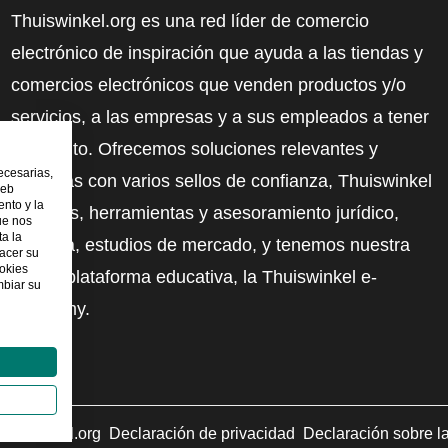
Thuiswinkel.org es una red líder de comercio
electrónico de inspiración que ayuda a las tiendas y
comercios electrónicos que venden productos y/o
servicios, a las empresas y a sus empleados a tener
más éxito. Ofrecemos soluciones relevantes y
ecesarias,
prácticas con varios sellos de confianza, Thuiswinkel
web
nto y la
Reviews, herramientas y asesoramiento jurídico,
ue nos
ta la
defensa, estudios de mercado, y tenemos nuestra
hacer su
ookies
propia plataforma educativa, la Thuiswinkel e-
mbiar su
Academy.
uiswinkel.org
Declaración de privacidad
Declaración sobre l