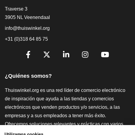
[_General:Contact]
Traverse 3
3905 NL Veenendaal
info@thuiswinkel.org
+31 (0)318 64 85 75
[_General:SocialMediaTitle]
Facebook
X
LinkedIn
Instagram
YouTube
¿Quiénes somos?
Thuiswinkel.org es una red líder de comercio electrónico
de inspiración que ayuda a las tiendas y comercios
electrónicos que venden productos y/o servicios, a las
empresas y a sus empleados a tener más éxito.
Ofrecemos soluciones relevantes y prácticas con varios
sellos de confianza, Thuiswinkel Reviews, herramientas y
Utilizamos cookies