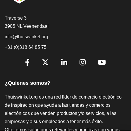
[_General:Contact]
Traverse 3
3905 NL Veenendaal
info@thuiswinkel.org
+31 (0)318 64 85 75
[_General:SocialMediaTitle]
Facebook
X
LinkedIn
Instagram
YouTube
¿Quiénes somos?
Thuiswinkel.org es una red líder de comercio electrónico
de inspiración que ayuda a las tiendas y comercios
electrónicos que venden productos y/o servicios, a las
empresas y a sus empleados a tener más éxito.
Ofrecemos soluciones relevantes y prácticas con varios