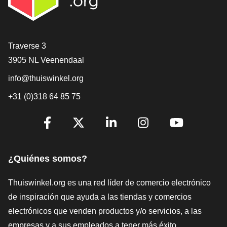
[_General:Contact]
Traverse 3
3905 NL Veenendaal
info@thuiswinkel.org
+31 (0)318 64 85 75
[_General:SocialMediaTitle]
Facebook
X
LinkedIn
Instagram
YouTube
¿Quiénes somos?
Thuiswinkel.org es una red líder de comercio electrónico
de inspiración que ayuda a las tiendas y comercios
electrónicos que venden productos y/o servicios, a las
empresas y a sus empleados a tener más éxito.