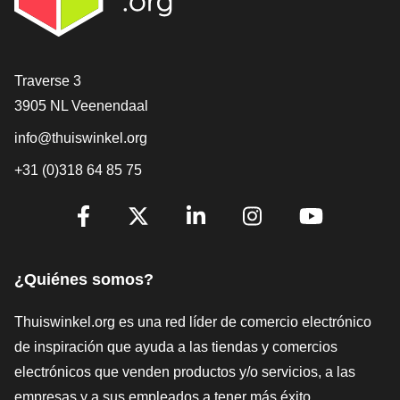
[_General:Contact]
Traverse 3
3905 NL Veenendaal
info@thuiswinkel.org
+31 (0)318 64 85 75
[_General:SocialMediaTitle]
Facebook
X
LinkedIn
Instagram
YouTube
¿Quiénes somos?
Thuiswinkel.org es una red líder de comercio electrónico
de inspiración que ayuda a las tiendas y comercios
electrónicos que venden productos y/o servicios, a las
empresas y a sus empleados a tener más éxito.