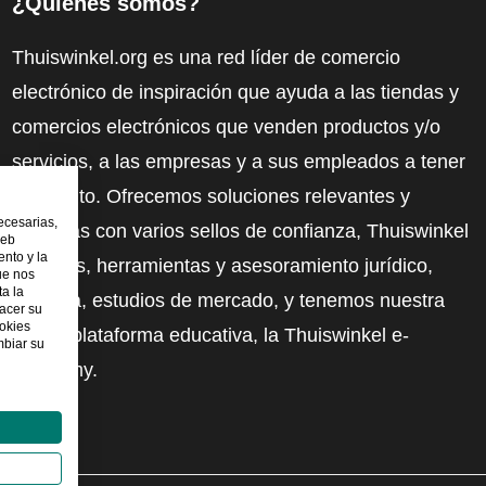
¿Quiénes somos?
Thuiswinkel.org es una red líder de comercio
electrónico de inspiración que ayuda a las tiendas y
comercios electrónicos que venden productos y/o
servicios, a las empresas y a sus empleados a tener
más éxito. Ofrecemos soluciones relevantes y
ecesarias,
prácticas con varios sellos de confianza, Thuiswinkel
web
nto y la
Reviews, herramientas y asesoramiento jurídico,
ue nos
ta la
defensa, estudios de mercado, y tenemos nuestra
hacer su
ookies
propia plataforma educativa, la Thuiswinkel e-
mbiar su
Academy.