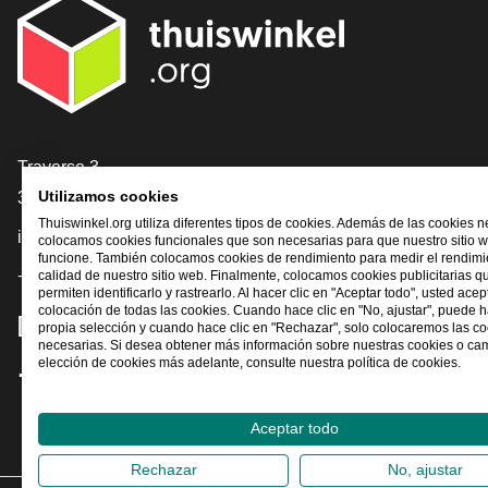
[_General:Contact]
Traverse 3
3905 NL Veenendaal
Utilizamos cookies
Thuiswinkel.org utiliza diferentes tipos de cookies. Además de las cookies n
info@thuiswinkel.org
colocamos cookies funcionales que son necesarias para que nuestro sitio 
funcione. También colocamos cookies de rendimiento para medir el rendimie
+31 (0)318 64 85 75
calidad de nuestro sitio web. Finalmente, colocamos cookies publicitarias q
permiten identificarlo y rastrearlo. Al hacer clic en "Aceptar todo", usted acep
colocación de todas las cookies. Cuando hace clic en "No, ajustar", puede 
[_General:SocialMediaTitle]
propia selección y cuando hace clic en "Rechazar", solo colocaremos las c
necesarias. Si desea obtener más información sobre nuestras cookies o ca
elección de cookies más adelante, consulte nuestra política de cookies.
Facebook
X
LinkedIn
Instagram
YouTube
Aceptar todo
Rechazar
No, ajustar