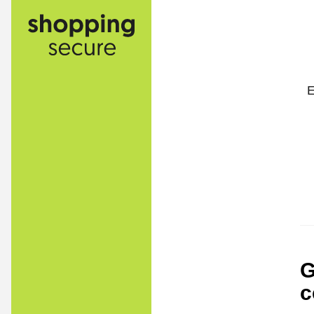
E
G
c