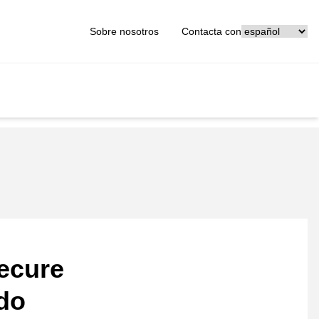
[_General:Langu
Sobre nosotros
Contacta con
ecure
ado